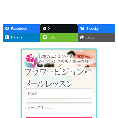
Facebook
X
Bluesky
Hatena
LINE
Copy
フラワービ