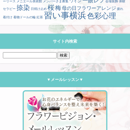
一眼レフ
ワイン
ーリース
メニエール美術館
メンバーさま募集
会場装飾
体験
捺染
桜
梅
母の日フラワーアレンジ
セラピー
日焼け止め
疲れ
習い事横浜
色彩心理
着付け
着物ドールの輪
紅茶
サイト内検索
検
索:
▼メールレッスン▼
フラワー