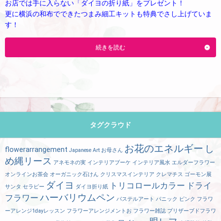
お店では手に入らない「ダイヨの折り紙」をプレゼント！
更に横浜の和布でできたつまみ細工キットも特典でさし上げていま
す！
続きを読む
タグクラウド
お花のエネルギー
し
flowerarrangement
Japanese Art
お母さん
め縄リース
アネモネの実
インテリアブーケ
インテリア風水
エルダーフラワー
オンラインお茶会
オーガニック石けん
クリスマスインテリア
クレマチス
ゴーモン展
ダイヨ
トリコロールカラー
ドライ
サンタ
セラピー
ダイヨ折り紙
ハーバリウムペン
フラワー
パステルアート
パニック
ピンク
フラワ
ーアレンジ1dayレッスン
フラワーアレンジメントお
フラワー雑誌
プリザーブドフラワ