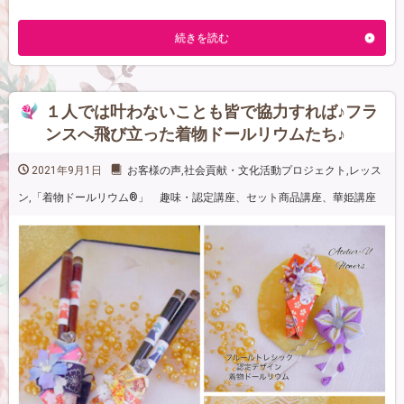
続きを読む
１人では叶わないことも皆で協力すれば♪フラ
ンスへ飛び立った着物ドールリウムたち♪
2021年9月1日
お客様の声
,
社会貢献・文化活動プロジェクト
,
レッス
ン
,
「着物ドールリウム®」 趣味・認定講座、セット商品講座、華姫講座