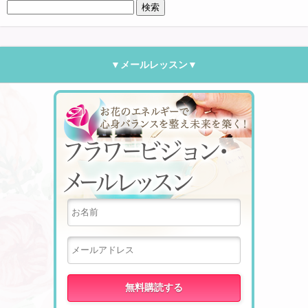
検
索:
▼メールレッスン▼
フラワー