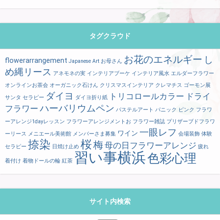
タグクラウド
お花のエネルギー
し
flowerarrangement
Japanese Art
お母さん
め縄リース
アネモネの実
インテリアブーケ
インテリア風水
エルダーフラワー
オンラインお茶会
オーガニック石けん
クリスマスインテリア
クレマチス
ゴーモン展
ダイヨ
トリコロールカラー
ドライ
サンタ
セラピー
ダイヨ折り紙
ハーバリウムペン
フラワー
パステルアート
パニック
ピンク
フラワ
ーアレンジ1dayレッスン
フラワーアレンジメントお
フラワー雑誌
プリザーブドフラワ
一眼レフ
ワイン
ーリース
メニエール美術館
メンバーさま募集
会場装飾
体験
捺染
桜
梅
母の日フラワーアレンジ
セラピー
日焼け止め
疲れ
習い事横浜
色彩心理
着付け
着物ドールの輪
紅茶
サイト内検索