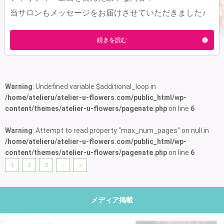
当サロンもメッセージをお届けさせていただきました♪
続きを読む
Warning
: Undefined variable $additional_loop in
/home/atelieru/atelier-u-flowers.com/public_html/wp-
content/themes/atelier-u-flowers/pagenate.php
on line
6
Warning
: Attempt to read property "max_num_pages" on null in
/home/atelieru/atelier-u-flowers.com/public_html/wp-
content/themes/atelier-u-flowers/pagenate.php
on line
6
1
2
3
›
»
メディア掲載