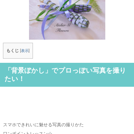
もくじ
[
表示
]
「背景ぼかし」でプロっぽい写真を撮り
たい！
スマホできれいに魅せる写真の撮りかた
ワンポイントレッスン☆