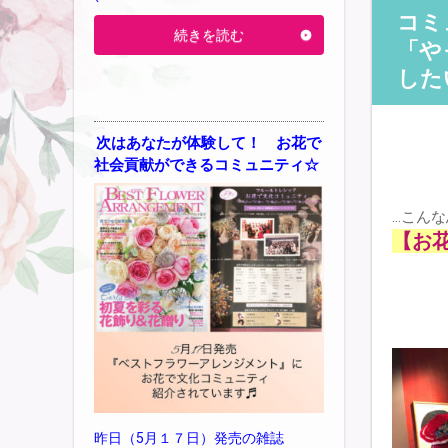
コミ
続きを読む
「や
した
次はあなたが体験して！ お花で
社会貢献ができるコミュニティ☆
…こん
【お
昨日（5月１７日）発売の雑誌