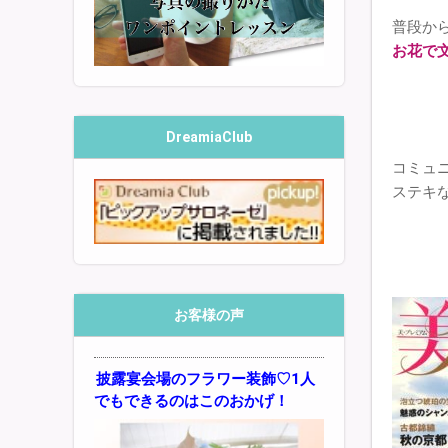
普段か
お花で
DreamiaClub
コミュ
ステキ
お客様の声
披露宴会場のフラワー装飾♡1人
でもできるのはこのおかげ！