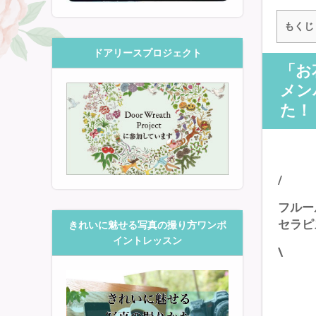
もくじ
ドアリースプロジェクト
「お
メン
た！
/
フルー
セラピ
きれいに魅せる写真の撮り方ワンポ
イントレッスン
\