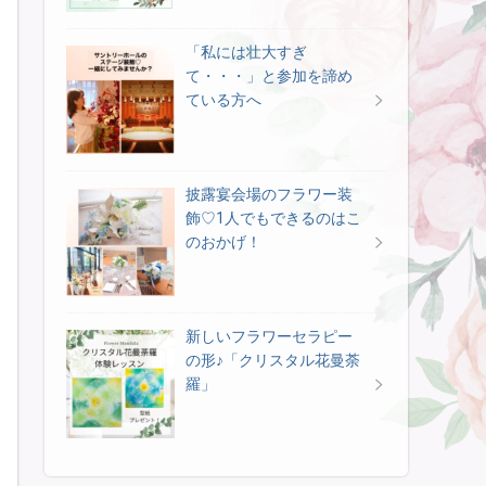
「私には壮大すぎ
て・・・」と参加を諦め
ている方へ
披露宴会場のフラワー装
飾♡1人でもできるのはこ
のおかげ！
新しいフラワーセラピー
の形♪「クリスタル花曼荼
羅」