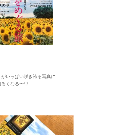
りがいっぱい咲き誇る写真に
明るくなる〜
♡