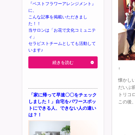
『ベストフラワーアレンジメント』
に、
こんな記事を掲載いただきまし
た！！
当サロンは「お花で文化コミュニテ
ィ」
セラピストチームとしても活動して
います♪
続きを読む
↑
懐かし
だいぶ
トリコ
「家に帰って早速〇〇をチェック
しました！」自宅をパワースポッ
この後
トにできる人、できない人の違い
は？！