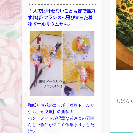
１人では叶わないことも皆で協力
すれば♪フランスへ飛び立った着
物ドールリウムたち♪
しばらく
和紙とお花のコラボ「着物ドールリ
ウム」が２度目の渡仏！
ハンドメイドが得意な皆さまの素晴
らしい作品が２００体集まりました
(^^♪