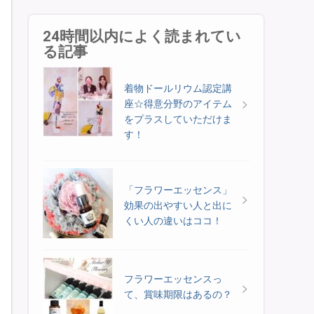
24時間以内によく読まれてい
る記事
着物ドールリウム認定講
座☆得意分野のアイテム
をプラスしていただけま
す！
「フラワーエッセンス」
効果の出やすい人と出に
くい人の違いはココ！
フラワーエッセンスっ
て、賞味期限はあるの？